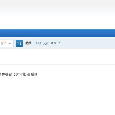
熱搜:
活動
交友
discuz
帖子
搜
索
請先登錄後才能繼續瀏覽