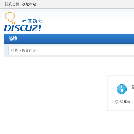
設為首頁
收藏本站
論壇
請稍候...