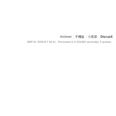
Archiver
|
手機版
|
小黑屋
|
DiscuzX
GMT+8, 2026-8-7 06:11
, Processed in 0.031682 second(s), 5 queries .