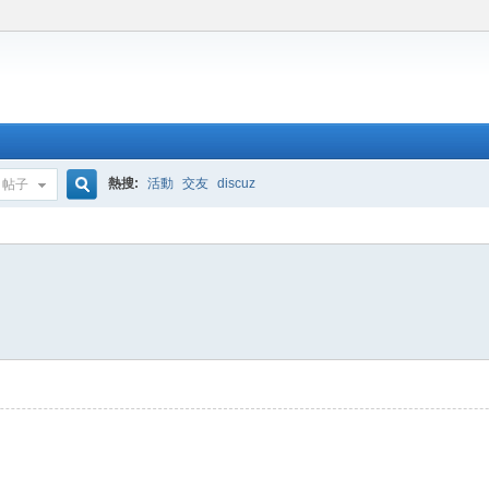
熱搜:
活動
交友
discuz
帖子
搜
索