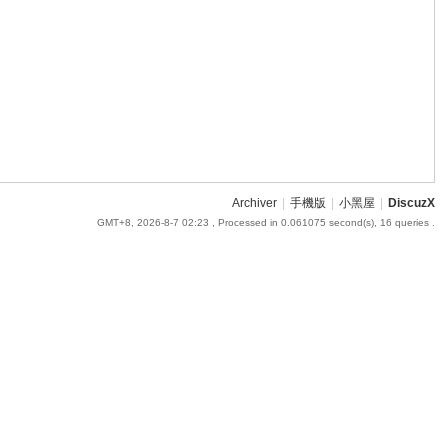
Archiver
|
手機版
|
小黑屋
|
DiscuzX
GMT+8, 2026-8-7 02:23
, Processed in 0.061075 second(s), 16 queries .