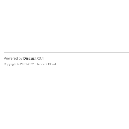
sc
Powered by
Discuz!
X3.4
Copyright © 2001-2021, Tencent Cloud.
uz!
Bo