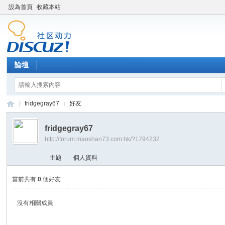
設為首頁
收藏本站
論壇
fridgegray67
好友
fridgegray67
http://forum.maoshan73.com.hk/?1794232
Di
›
›
主題
個人資料
當前共有
0
個好友
沒有相關成員