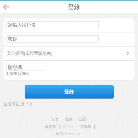
登錄
安全提問(未設置請忽略)
點擊重新加載
登錄
還沒有註冊？
首頁
|
登錄
|
註冊
簡易版
|
觸屏版
|
電腦版
|
© Comsenz Inc.