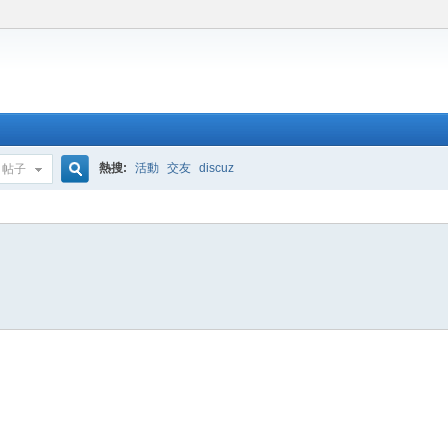
熱搜:
活動
交友
discuz
帖子
搜
索