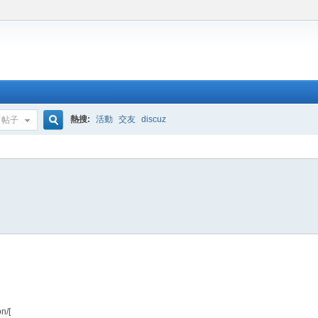
熱搜:
活動
交友
discuz
帖子
搜
索
n/[