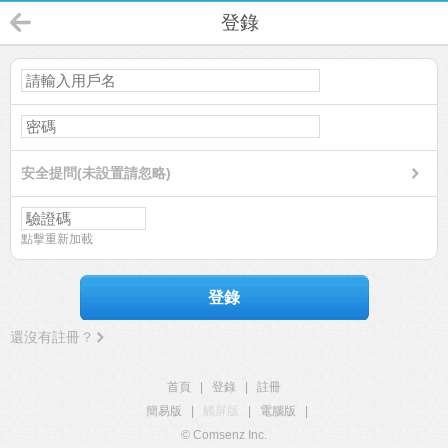
登錄
安全提問(未設置請忽略)
點擊重新加載
登錄
還沒有註冊？
首頁
|
登錄
|
註冊
簡易版
|
觸屏版
|
電腦版
|
© Comsenz Inc.