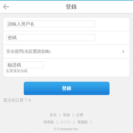
登錄
安全提問(未設置請忽略)
點擊重新加載
登錄
還沒有註冊？
首頁
|
登錄
|
註冊
簡易版
|
觸屏版
|
電腦版
|
© Comsenz Inc.