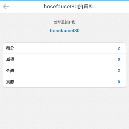
hosefaucet80的資料
點擊重新加載
hosefaucet80
積分
2
威望
0
金錢
2
貢獻
0