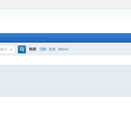
熱搜:
活動
交友
discuz
帖子
搜
索