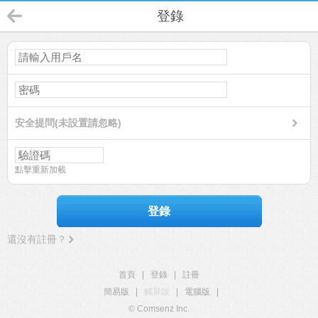
登錄
安全提問(未設置請忽略)
點擊重新加載
登錄
還沒有註冊？
首頁
|
登錄
|
註冊
簡易版
|
觸屏版
|
電腦版
|
© Comsenz Inc.