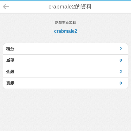
crabmale2的資料
點擊重新加載
crabmale2
積分
2
威望
0
金錢
2
貢獻
0