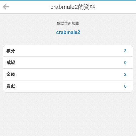
crabmale2的資料
點擊重新加載
crabmale2
積分
2
威望
0
金錢
2
貢獻
0