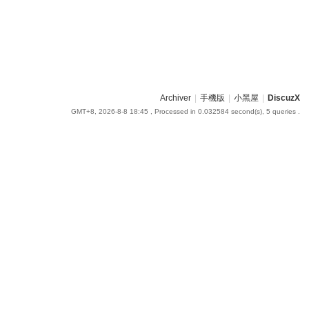
Archiver
|
手機版
|
小黑屋
|
DiscuzX
GMT+8, 2026-8-8 18:45
, Processed in 0.032584 second(s), 5 queries .