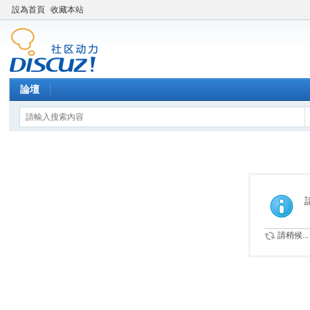
設為首頁
收藏本站
論壇
請稍候...