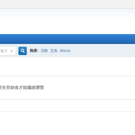
熱搜:
活動
交友
discuz
帖子
搜
索
請先登錄後才能繼續瀏覽