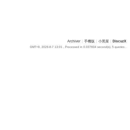
Archiver
|
手機版
|
小黑屋
|
DiscuzX
GMT+8, 2026-8-7 13:01
, Processed in 0.037604 second(s), 5 queries .