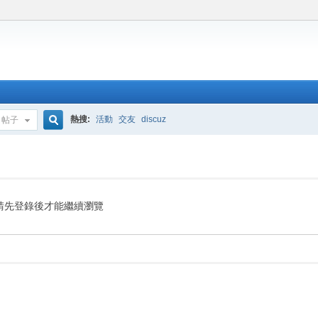
熱搜:
活動
交友
discuz
帖子
搜
索
請先登錄後才能繼續瀏覽