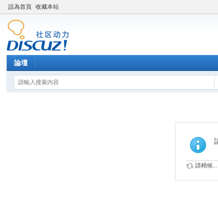
設為首頁
收藏本站
論壇
請稍候...