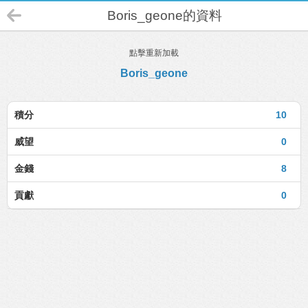
Boris_geone的資料
點擊重新加載
Boris_geone
積分
10
威望
0
金錢
8
貢獻
0