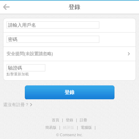
登錄
安全提問(未設置請忽略)
點擊重新加載
登錄
還沒有註冊？
首頁
|
登錄
|
註冊
簡易版
|
觸屏版
|
電腦版
|
© Comsenz Inc.