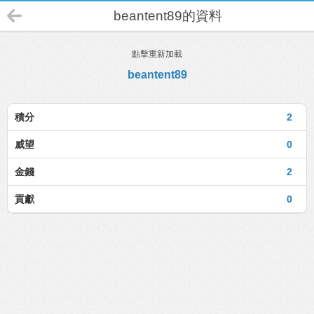
beantent89的資料
點擊重新加載
beantent89
積分
2
威望
0
金錢
2
貢獻
0