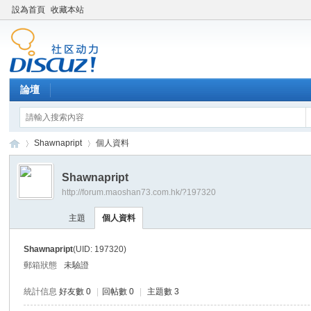
設為首頁
收藏本站
論壇
Shawnapript
個人資料
Shawnapript
http://forum.maoshan73.com.hk/?197320
Di
›
›
主題
個人資料
Shawnapript
(UID: 197320)
郵箱狀態
未驗證
統計信息
好友數 0
|
回帖數 0
|
主題數 3