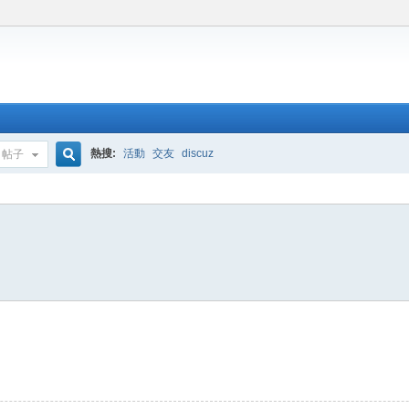
熱搜:
活動
交友
discuz
帖子
搜
索