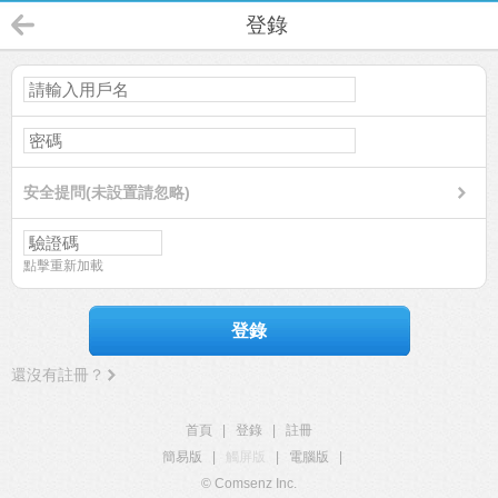
登錄
安全提問(未設置請忽略)
點擊重新加載
登錄
還沒有註冊？
首頁
|
登錄
|
註冊
簡易版
|
觸屏版
|
電腦版
|
© Comsenz Inc.