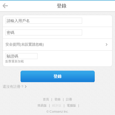
登錄
安全提問(未設置請忽略)
點擊重新加載
登錄
還沒有註冊？
首頁
|
登錄
|
註冊
簡易版
|
觸屏版
|
電腦版
|
© Comsenz Inc.