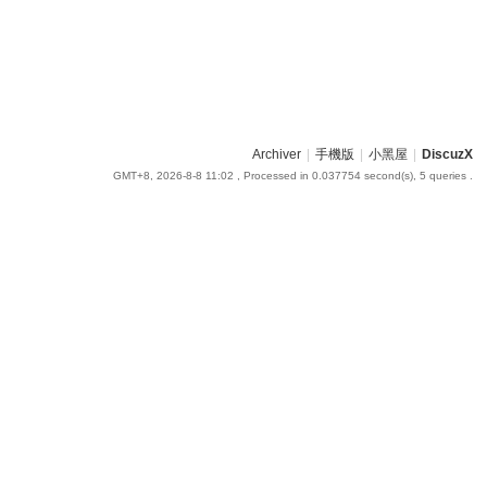
Archiver
|
手機版
|
小黑屋
|
DiscuzX
GMT+8, 2026-8-8 11:02
, Processed in 0.037754 second(s), 5 queries .