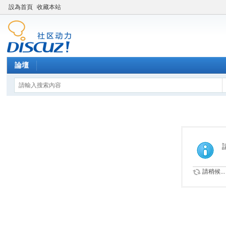
設為首頁
收藏本站
論壇
請稍候...