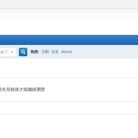
熱搜:
活動
交友
discuz
帖子
搜
索
請先登錄後才能繼續瀏覽