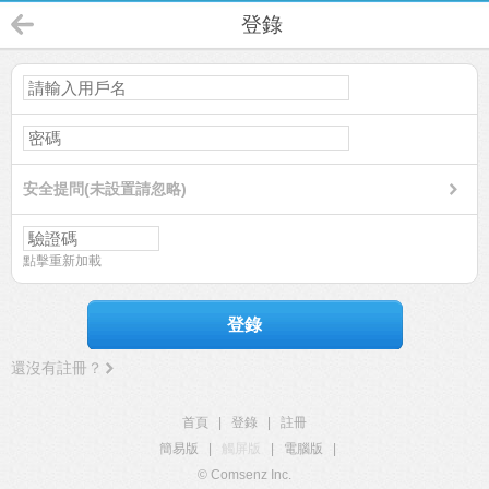
登錄
安全提問(未設置請忽略)
點擊重新加載
登錄
還沒有註冊？
首頁
|
登錄
|
註冊
簡易版
|
觸屏版
|
電腦版
|
© Comsenz Inc.