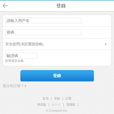
登錄
安全提問(未設置請忽略)
點擊重新加載
登錄
還沒有註冊？
首頁
|
登錄
|
註冊
簡易版
|
觸屏版
|
電腦版
|
© Comsenz Inc.