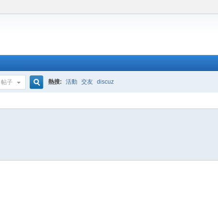
熱搜:
活動
交友
discuz
帖子
搜
索