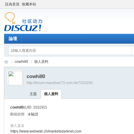
設為首頁
收藏本站
論壇
cowhill0
個人資料
cowhill0
http://forum.maoshan73.com.hk/?203292
Di
›
›
主題
個人資料
cowhill0
(UID: 203292)
郵箱狀態
未驗證
個人簽名
https://www.webwiki.ch/marketsdarknet.com