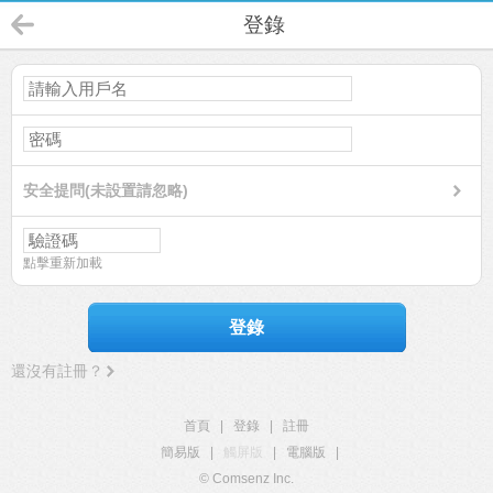
登錄
安全提問(未設置請忽略)
點擊重新加載
登錄
還沒有註冊？
首頁
|
登錄
|
註冊
簡易版
|
觸屏版
|
電腦版
|
© Comsenz Inc.