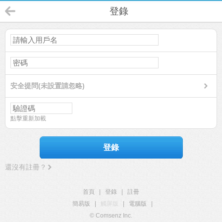
登錄
安全提問(未設置請忽略)
點擊重新加載
登錄
還沒有註冊？
首頁
|
登錄
|
註冊
簡易版
|
觸屏版
|
電腦版
|
© Comsenz Inc.