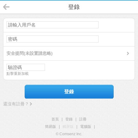
登錄
安全提問(未設置請忽略)
點擊重新加載
登錄
還沒有註冊？
首頁
|
登錄
|
註冊
簡易版
|
觸屏版
|
電腦版
|
© Comsenz Inc.