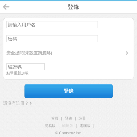
登錄
安全提問(未設置請忽略)
點擊重新加載
登錄
還沒有註冊？
首頁
|
登錄
|
註冊
簡易版
|
觸屏版
|
電腦版
|
© Comsenz Inc.