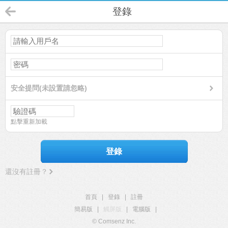
登錄
安全提問(未設置請忽略)
點擊重新加載
登錄
還沒有註冊？
首頁
|
登錄
|
註冊
簡易版
|
觸屏版
|
電腦版
|
© Comsenz Inc.