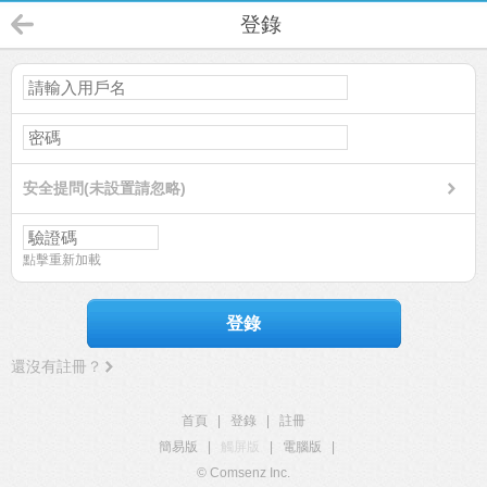
登錄
安全提問(未設置請忽略)
點擊重新加載
登錄
還沒有註冊？
首頁
|
登錄
|
註冊
簡易版
|
觸屏版
|
電腦版
|
© Comsenz Inc.