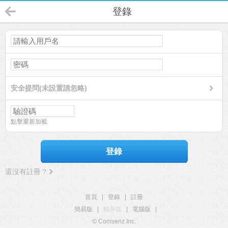
登錄
安全提問(未設置請忽略)
點擊重新加載
登錄
還沒有註冊？
首頁
|
登錄
|
註冊
簡易版
|
觸屏版
|
電腦版
|
© Comsenz Inc.