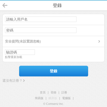
登錄
安全提問(未設置請忽略)
點擊重新加載
登錄
還沒有註冊？
首頁
|
登錄
|
註冊
簡易版
|
觸屏版
|
電腦版
|
© Comsenz Inc.