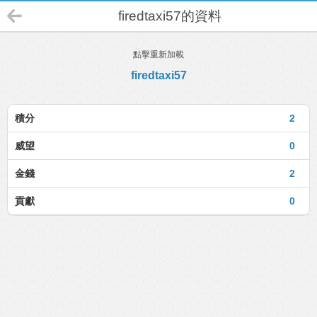
firedtaxi57的資料
點擊重新加載
firedtaxi57
積分
2
威望
0
金錢
2
貢獻
0