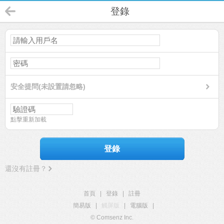
登錄
安全提問(未設置請忽略)
點擊重新加載
登錄
還沒有註冊？
首頁
|
登錄
|
註冊
簡易版
|
觸屏版
|
電腦版
|
© Comsenz Inc.