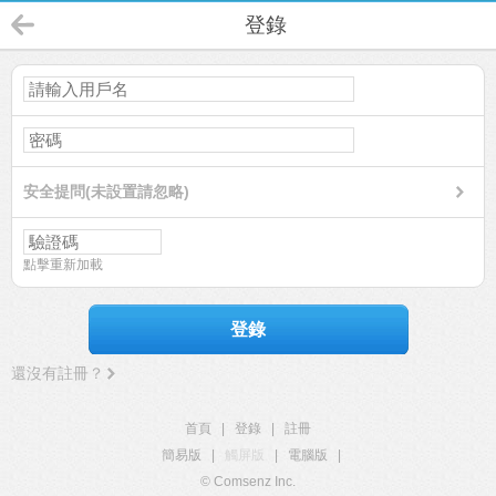
登錄
安全提問(未設置請忽略)
點擊重新加載
登錄
還沒有註冊？
首頁
|
登錄
|
註冊
簡易版
|
觸屏版
|
電腦版
|
© Comsenz Inc.