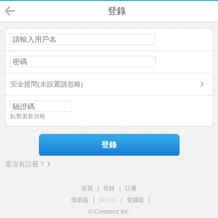
登錄
安全提問(未設置請忽略)
點擊重新加載
登錄
還沒有註冊？
首頁
|
登錄
|
註冊
簡易版
|
觸屏版
|
電腦版
|
© Comsenz Inc.