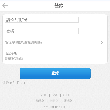
登錄
安全提問(未設置請忽略)
點擊重新加載
登錄
還沒有註冊？
首頁
|
登錄
|
註冊
簡易版
|
觸屏版
|
電腦版
|
© Comsenz Inc.