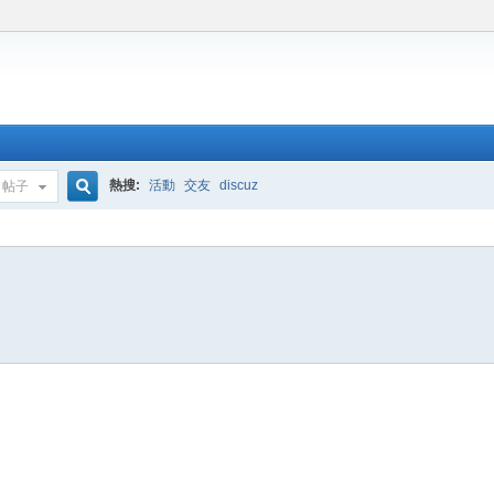
熱搜:
活動
交友
discuz
帖子
搜
索