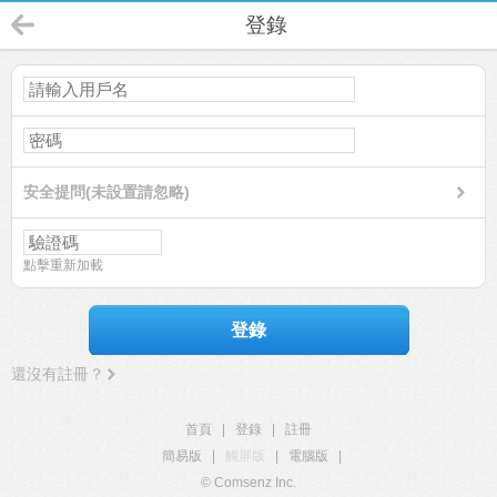
登錄
安全提問(未設置請忽略)
點擊重新加載
登錄
還沒有註冊？
首頁
|
登錄
|
註冊
簡易版
|
觸屏版
|
電腦版
|
© Comsenz Inc.