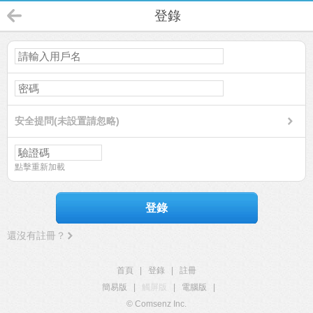
登錄
安全提問(未設置請忽略)
點擊重新加載
登錄
還沒有註冊？
首頁
|
登錄
|
註冊
簡易版
|
觸屏版
|
電腦版
|
© Comsenz Inc.