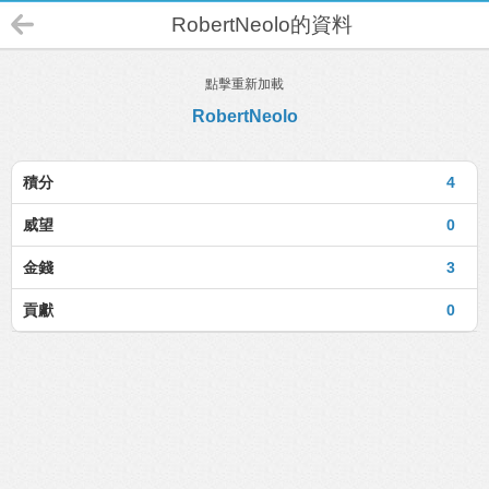
RobertNeolo的資料
點擊重新加載
RobertNeolo
積分
4
威望
0
金錢
3
貢獻
0