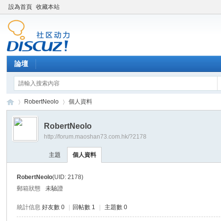
設為首頁
收藏本站
論壇
RobertNeolo
個人資料
RobertNeolo
http://forum.maoshan73.com.hk/?2178
Di
›
›
主題
個人資料
RobertNeolo
(UID: 2178)
郵箱狀態
未驗證
統計信息
好友數 0
|
回帖數 1
|
主題數 0