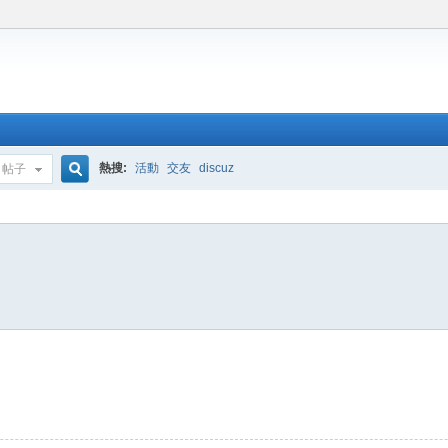
熱搜:
活動
交友
discuz
帖子
搜
索