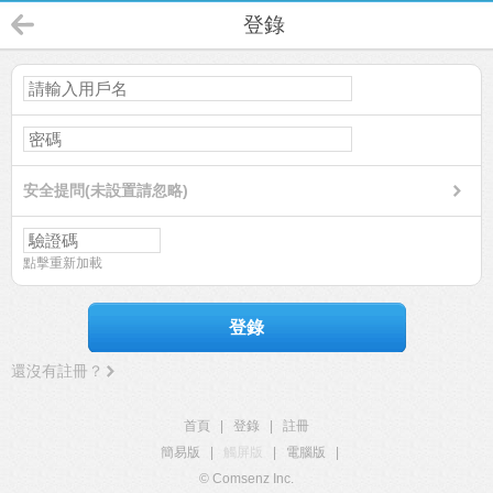
登錄
安全提問(未設置請忽略)
點擊重新加載
登錄
還沒有註冊？
首頁
|
登錄
|
註冊
簡易版
|
觸屏版
|
電腦版
|
© Comsenz Inc.