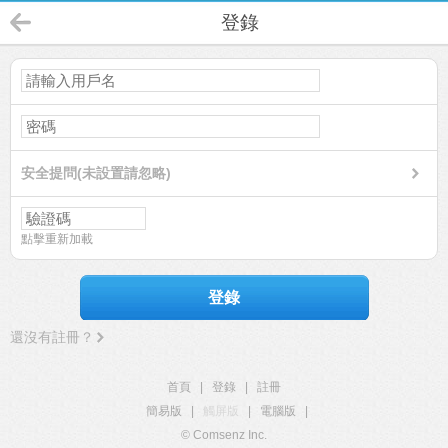
登錄
安全提問(未設置請忽略)
點擊重新加載
登錄
還沒有註冊？
首頁
|
登錄
|
註冊
簡易版
|
觸屏版
|
電腦版
|
© Comsenz Inc.