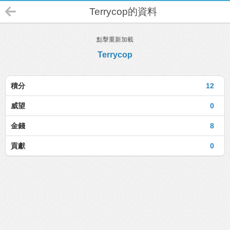
Terrycop的資料
點擊重新加載
Terrycop
積分
12
威望
0
金錢
8
貢獻
0