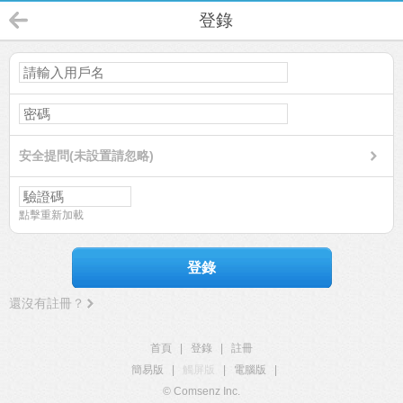
登錄
安全提問(未設置請忽略)
點擊重新加載
登錄
還沒有註冊？
首頁
|
登錄
|
註冊
簡易版
|
觸屏版
|
電腦版
|
© Comsenz Inc.