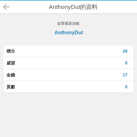
AnthonyDut的資料
點擊重新加載
AnthonyDut
積分
28
威望
0
金錢
17
貢獻
0