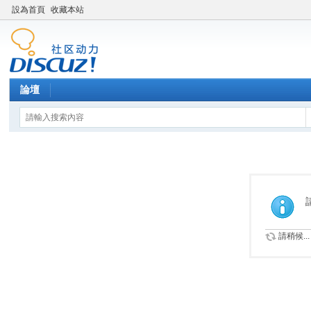
設為首頁
收藏本站
論壇
請稍候...