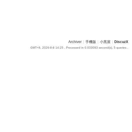
Archiver
|
手機版
|
小黑屋
|
DiscuzX
GMT+8, 2026-8-8 14:25
, Processed in 0.033093 second(s), 5 queries .