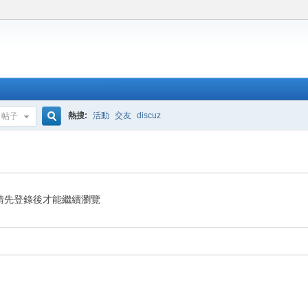
熱搜:
活動
交友
discuz
帖子
搜
索
請先登錄後才能繼續瀏覽