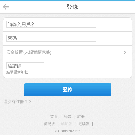
登錄
安全提問(未設置請忽略)
點擊重新加載
登錄
還沒有註冊？
首頁
|
登錄
|
註冊
簡易版
|
觸屏版
|
電腦版
|
© Comsenz Inc.