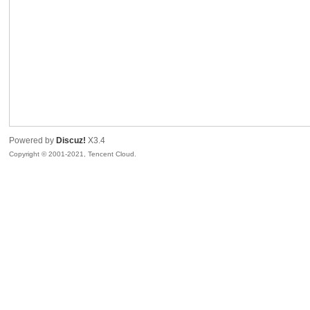
sc
Powered by
Discuz!
X3.4
Copyright © 2001-2021, Tencent Cloud.
uz!
Bo