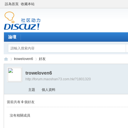
設為首頁
收藏本站
論壇
troweloven6
好友
troweloven6
http://forum.maoshan73.com.hk/?1801320
Di
›
›
主題
個人資料
當前共有
0
個好友
沒有相關成員