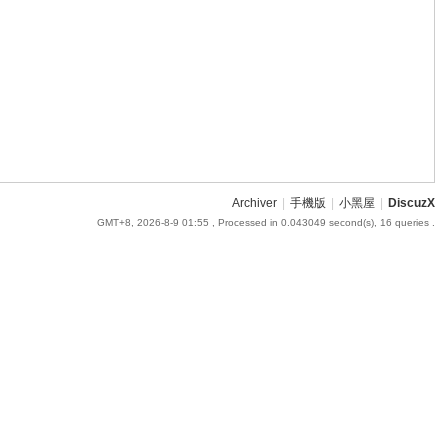
Archiver
|
手機版
|
小黑屋
|
DiscuzX
GMT+8, 2026-8-9 01:55
, Processed in 0.043049 second(s), 16 queries .