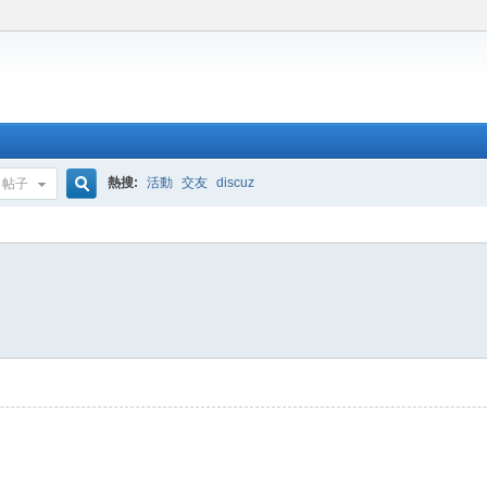
熱搜:
活動
交友
discuz
帖子
搜
索